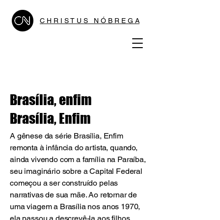
C H R I S T U S N Ó B R E G A
Brasília, enfim
Brasília, Enfim
A gênese da série Brasília, Enfim
remonta à infância do artista, quando,
ainda vivendo com a família na Paraíba,
seu imaginário sobre a Capital Federal
começou a ser construído pelas
narrativas de sua mãe. Ao retornar de
uma viagem a Brasília nos anos 1970,
ela passou a descrevê-la aos filhos