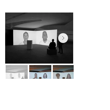
Video Instalação - Rir a Bandeiras
Despregadas (2023)