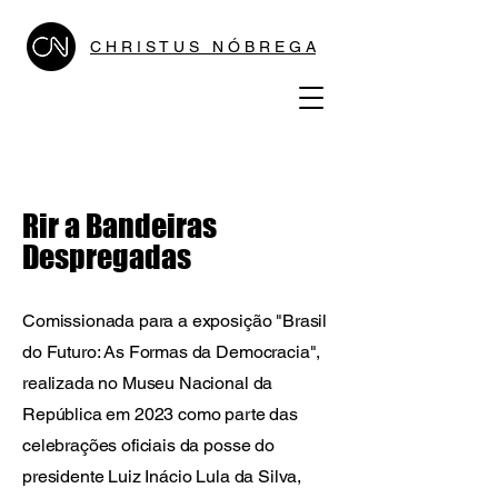
C H R I S T U S N Ó B R E G A
Rir a Bandeiras
Despregadas
Comissionada para a exposição "Brasil
do Futuro: As Formas da Democracia",
realizada no Museu Nacional da
República em 2023 como parte das
celebrações oficiais da posse do
presidente Luiz Inácio Lula da Silva,