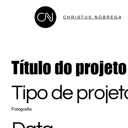
C H R I S T U S N Ó B R E G A
Título do projeto
Tipo de projet
Fotografia