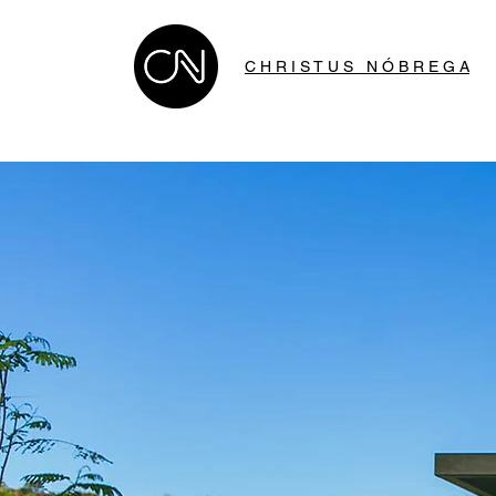
C H R I S T U S N Ó B R E G A