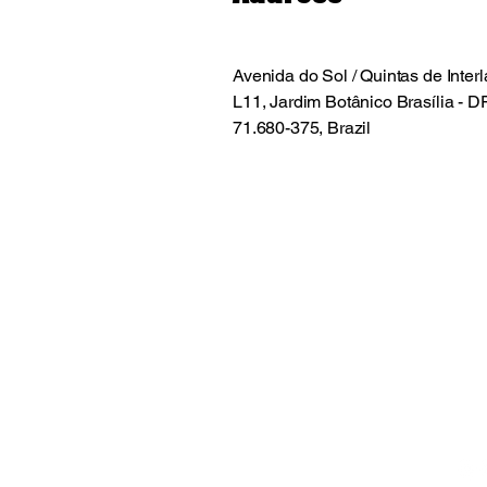
Avenida do Sol / Quintas de Inter
L11, Jardim Botânico Brasília - DF
71.680-375, Brazil
Christus Nóbrega
+55
chr
Aven
Bras