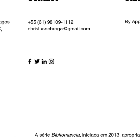
By App
lagos
+55 (61) 98109-1112
christusnobrega@gmail.com
,
 (61) 98109.1112
istusnobrega@gmail.com
ida do Sol / Quintas de Interlagos L11, Jardim Botânico
ília - DF, 71.680-375, Brasil
A série
Bibliomancia
, iniciada em 2013, apropria