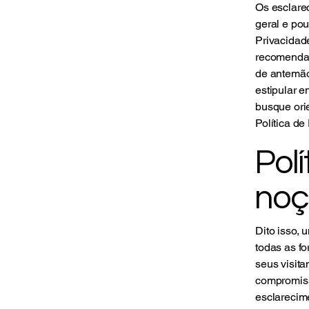
Os esclare
geral e pou
Privacidade
recomendaç
de antemão
estipular 
busque orie
Política de
Polí
noç
Dito isso,
todas as fo
seus visita
compromisso
esclarecim