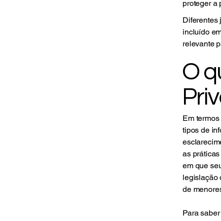
proteger a 
Diferentes 
incluído em
relevante p
O qu
Pri
Em termos g
tipos de i
esclarecime
as prática
em que seu
legislação 
de menores
Para saber 