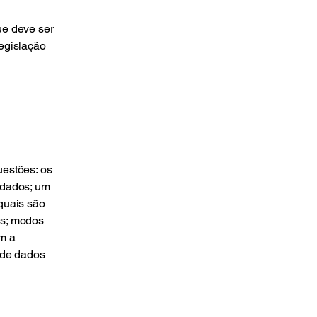
ue deve ser
legislação
uestões: os
 dados; um
 quais são
os; modos
om a
a de dados