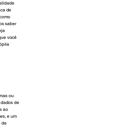
alidade
ica de
u como
os saber
eja
 que você
ópria
umas ou
s dados de
a ao
tes, e um
m de