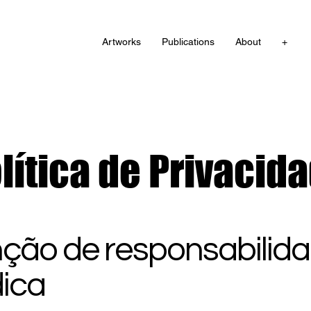
Artworks
Publications
About
+
lítica de Privacid
nção de responsabilid
dica