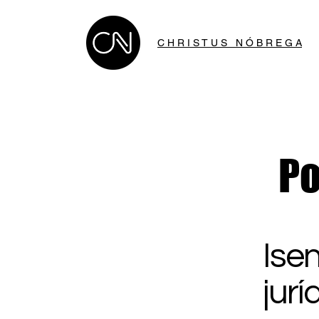
C H R I S T U S N Ó B R E G A
Po
Ise
jurí